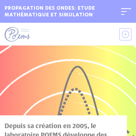
PROPAGATION DES ONDES: ETUDE
MATHÉMATIQUE ET SIMULATION
Bienvenue
sur
l'Institut
Polytechnique
de
Paris
Depuis sa création en 2005, le
laboratoire POEMS développe des